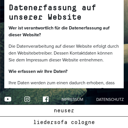
Datenerfassung auf
unserer Website
Wer ist verantwortlich für die Datenerfassung auf
dieser Website?
Die Datenverarbeitung auf dieser Website erfolgt durch
den Websitebetreiber. Dessen Kontaktdaten können
Sie dem Impressum dieser Website entnehmen.
Wie erfassen wir Ihre Daten?
Ihre Daten werden zum einen dadurch erhoben, dass
Sie uns diese mitteilen. Hierbei kann es sich z.B. um
Daten handeln, die Sie in ein Kontaktformular
IMPRESSUM
DATENSCHUTZ
eingeben.
neuser
Andere Daten werden automatisch beim Besuch der
Website durch unsere IT-Systeme erfasst. Das sind vor
liedersofa cologne